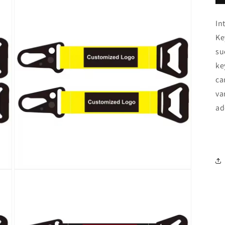
In
Ke
su
ke
ca
va
ad
Open
media
3
in
modal