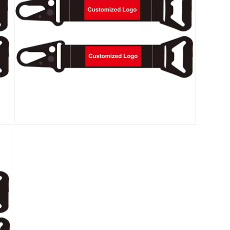
Open
media
5
in
modal